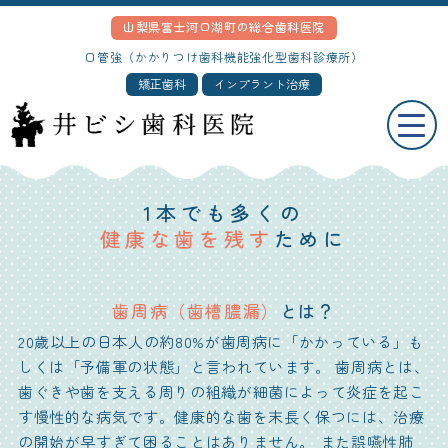
山梨県富士河口湖町の総合歯科医院
口管強（かかりつけ歯科機能強化型歯科診療所）
矯正歯科
インプラント治療
歯周病
- Periodontics -
1本でも多くの
健康な歯を残す
ために
歯周病（歯槽膿漏）
とは？
20歳以上の日本人の約80%が歯周病に「かかっている」も
しくは「予備軍の状態」と言われています。
歯周病とは、
歯ぐきや歯を支える周りの組織が細菌によって炎症を起こ
す慢性的な病気です。健康的な歯を末長く保つには、治療
の開始が早すぎて困ることはありません。 また誤嚥性肺