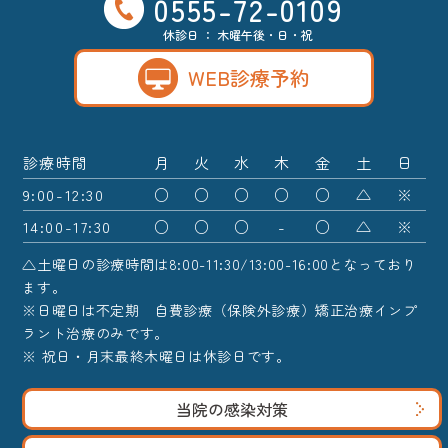
0555-72-0109
休診日 ： 木曜午後・日・祝
WEB診療予約
診療時間
月
火
水
木
金
土
日
9:00-12:30
○
○
○
○
○
△
※
14:00-17:30
○
○
○
-
○
△
※
△土曜日の診療時間は8:00-11:30/13:00-16:00となっており
ます。
※日曜日は不定期 自費診療（保険外診療）矯正治療インプ
ラント治療のみです。
※ 祝日・月末最終木曜日は休診日です。
当院の感染対策