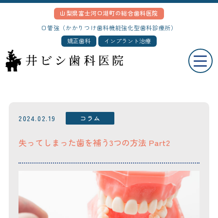
山梨県富士河口湖町の総合歯科医院
口管強（かかりつけ歯科機能強化型歯科診療所）
矯正歯科
インプラント治療
2024.02.19
コラム
失ってしまった歯を補う3つの方法 Part2