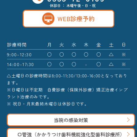
休診日 ： 木曜午後・日・祝
WEB診療予約
診療時間
月
火
水
木
金
土
日
9:00-12:30
○
○
○
○
○
△
※
14:00-17:30
○
○
○
-
○
△
※
△土曜日の診療時間は8:00-11:30/13:00-16:00となっており
ます。
※日曜日は不定期 自費診療（保険外診療）矯正治療インプ
ラント治療のみです。
※ 祝日・月末最終木曜日は休診日です。
当院の感染対策
口管強（かかりつけ歯科機能強化型歯科診療所）