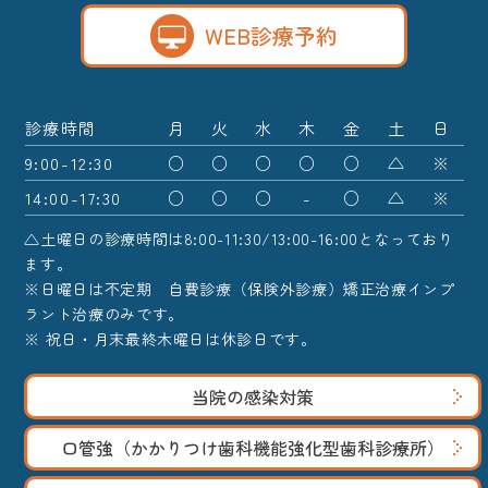
WEB診療予約
診療時間
月
火
水
木
金
土
日
9:00-12:30
○
○
○
○
○
△
※
14:00-17:30
○
○
○
-
○
△
※
△土曜日の診療時間は8:00-11:30/13:00-16:00となっており
ます。
※日曜日は不定期 自費診療（保険外診療）矯正治療インプ
ラント治療のみです。
※ 祝日・月末最終木曜日は休診日です。
当院の感染対策
口管強（かかりつけ歯科機能強化型歯科診療所）