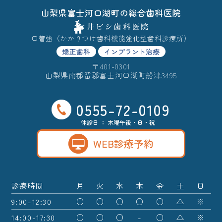
山梨県富士河口湖町の総合歯科医院
口管強（かかりつけ歯科機能強化型歯科診療所）
矯正歯科
インプラント治療
〒401-0301
山梨県南都留郡富士河口湖町船津3495
0555-72-0109
休診日 ： 木曜午後・日・祝
WEB診療予約
診療時間
月
火
水
木
金
土
日
9:00-12:30
○
○
○
○
○
△
※
14:00-17:30
○
○
○
-
○
△
※