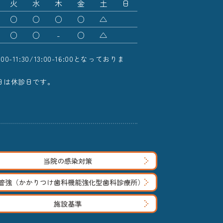
火
水
木
金
土
日
○
○
○
○
△
○
○
-
○
△
11:30/13:00-16:00となっておりま
日は休診日です。
当院の感染対策
管強（かかりつけ歯科機能強化型歯科診療所）
施設基準