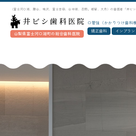
（富士河口湖、勝山、鳴沢、富士吉田、山中湖、忍野。都留、大月）の歯医者「井ビ
口管強（かかりつけ歯科
矯正歯科
インプラン
山梨県富士河口湖町の総合歯科医院