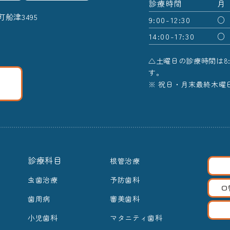
診療時間
月
町船津3495
9:00-12:30
○
14:00-17:30
○
△土曜日の診療時間は8:00-
す。
※ 祝日・月末最終木曜
診療科目
根管治療
虫歯治療
予防歯科
口
歯周病
審美歯科
小児歯科
マタニティ歯科