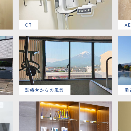
CT
AE
診療台からの風景
周