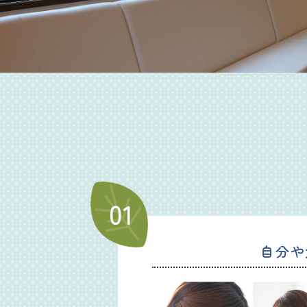
01
自分や