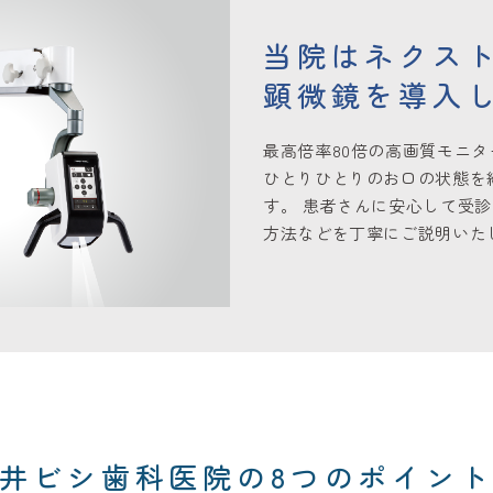
当院はネクス
顕微鏡を導入
最高倍率80倍の高画質モニタ
ひとりひとりのお口の状態を
す。 患者さんに安心して受
方法などを丁寧にご説明いた
井ビシ歯科医院の
8つ
のポイン