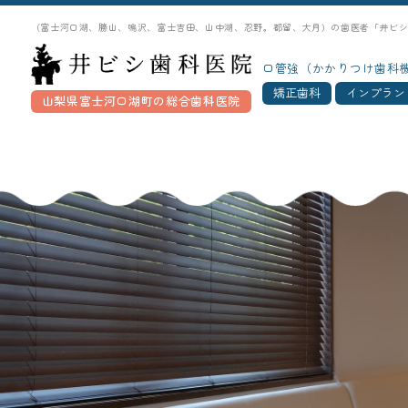
（富士河口湖、勝山、鳴沢、富士吉田、山中湖、忍野。都留、大月）の歯医者「井ビ
口管強（かかりつけ歯科
矯正歯科
インプラン
山梨県富士河口湖町の総合歯科医院